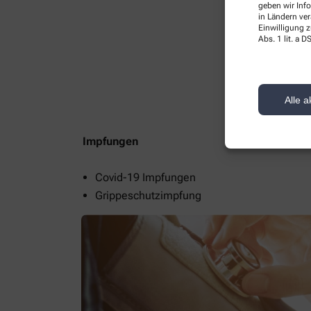
geben wir Inf
in Ländern ve
Einwilligung z
Abs. 1 lit. a
Alle a
Impfungen
Covid-19 Impfungen
Grippeschutzimpfung