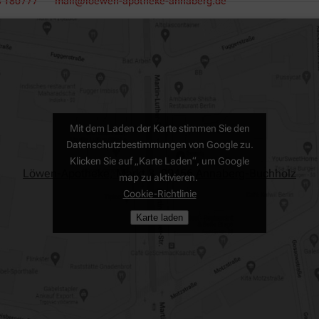
3 180777
mail@loewen-apotheke-annaberg.de
Mit dem Laden der Karte stimmen Sie den
Datenschutzbestimmungen von Google zu.
Klicken Sie auf „Karte Laden“, um Google
Löwen-Apotheke, Markt 3, 09456 Annaberg-Buchholz
map zu aktivieren.
Cookie-Richtlinie
Karte laden