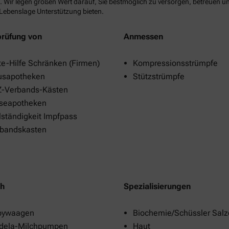
. Wir legen großen Wert darauf, Sie bestmöglich zu versorgen, betreuen un
 Lebenslage Unterstützung bieten.
rüfung von
Anmessen
te-Hilfe Schränken (Firmen)
Kompressionsstrümpfe
usapotheken
Stützstrümpfe
-Verbands-Kästen
seapotheken
lständigkeit Impfpass
bandskasten
ih
Spezialisierungen
bywaagen
Biochemie/Schüssler Salz
dela-Milchpumpen
Haut