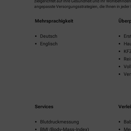
zielgerichtet auf Ihre Gesundheit und Ihr Wohlbefinden
angepasste Versorgungsstrategien, die Ihnen in jeder
Mehrsprachigkeit
Überp
Deutsch
Ers
Englisch
Ha
KFZ
Rei
Vol
Ver
Services
Verle
Blutdruckmessung
Ba
BMI (Body-Mass-Index)
Me