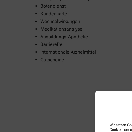
Botendienst
Kundenkarte
Wechselwirkungen
Medikationsanalyse
Ausbildungs-Apotheke
Barrierefrei
Internationale Arzneimittel
Gutscheine
Wir setzen Coo
Cookies, um u