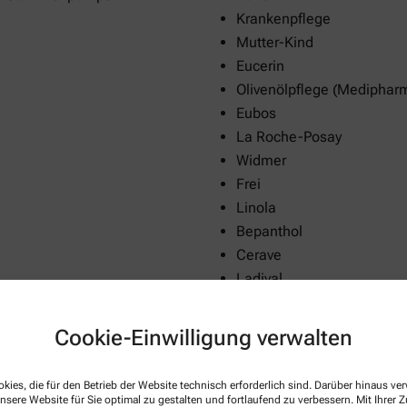
Krankenpflege
Mutter-Kind
Eucerin
Olivenölpflege (Mediphar
Eubos
La Roche-Posay
Widmer
Frei
Linola
Bepanthol
Cerave
Ladival
Medipharma
Physiogel
Cookie-Einwilligung verwalten
Bionorica
Allgäuer Latschenkiefer
kies, die für den Betrieb der Website technisch erforderlich sind. Darüber hinaus v
Almased
nsere Website für Sie optimal zu gestalten und fortlaufend zu verbessern. Mit Ihrer