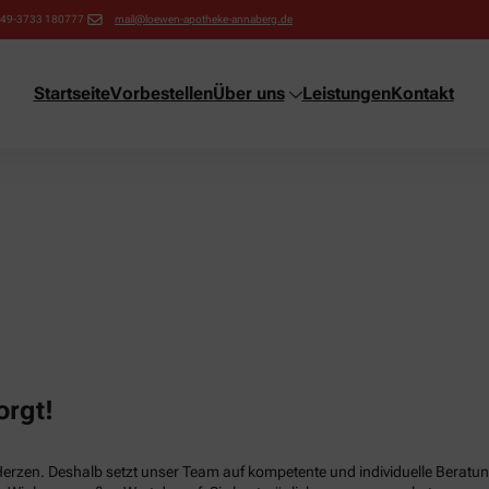
+49-3733 180777
mail@loewen-apotheke-annaberg.de
Startseite
Vorbestellen
Über uns
Leistungen
Kontakt
orgt!
Herzen. Deshalb setzt unser Team auf kompetente und individuelle Beratun