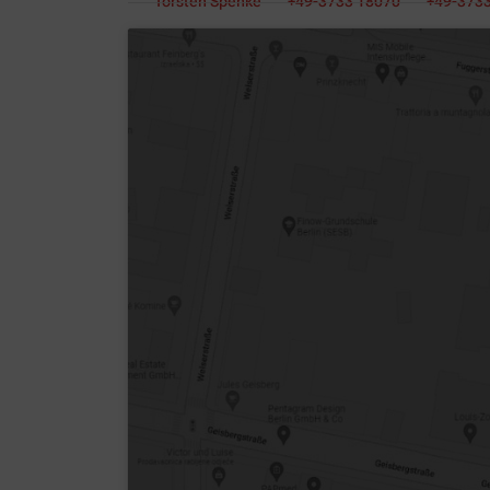
Torsten Spenke
+49-3733 18070
+49-373