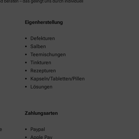
d beraten – das gelingt uns durch individuell
Eigenherstellung
Defekturen
Salben
Teemischungen
Tinkturen
Rezepturen
Kapseln/Tabletten/Pillen
Lösungen
Zahlungsarten
e
Paypal
Apple Pay