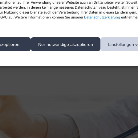
ormationen zu Ihrer Verwendung unserer Website auch an Drittanbieter weiter. Soweit
Dr. Theiss
rarbeitet werden, in denen kein angemessenes Datenschutzniveau besteht, stimmen Si
Formoline
ur Nutzung dieser Dienste auch der Verarbeitung Ihrer Daten in diesen Ländern gem. 
 DSGVO zu. Weitere Informationen können Sie unserer
Datenschutzerklärung
entnehme
Frontline
Hevert
Omron
kzeptieren
Nur notwendige akzeptieren
Einstellungen v